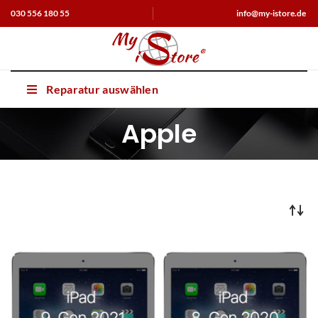
030 556 180 55
info@my-istore.de
Reparatur auswählen
Apple