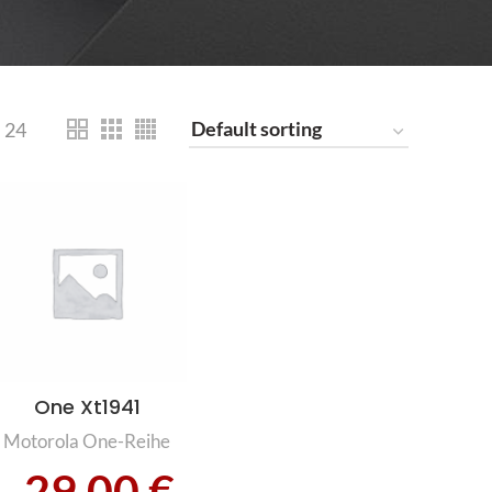
24
One Xt1941
Motorola One-Reihe
29,00
€