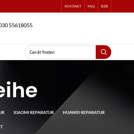
KONTAKT
FAQ
B2B
030 55618055
eihe
UR
XIAOMI REPARATUR
HUAWEI REPARATUR
RT