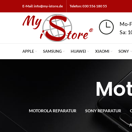
E-Mail: info@my-istore.de
Telefon: 030 556 180 55
Mo-F
Sa: 1
APPLE
SAMSUNG
HUAWEI
XIAOMI
SONY
Mot
MOTOROLA REPARATUR
SONY REPARATUR
A