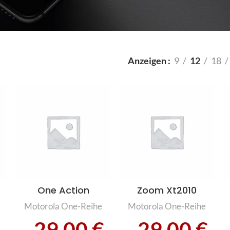
Anzeigen
9
12
18
One Action
Zoom Xt2010
Motorola One-Reihe
Motorola One-Reihe
€
29,00
€
29,00
€