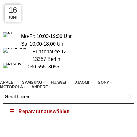
E-Mail: info@my-istore.de
Telefon: 030 556 180 55
23
23
22
16
KONTAKT
FAQ
B2B
JUNI
JUNI
JULI
JULI
030 556 180 55
info@my-istore.de
Mo-Fr: 10:00-19:00 Uhr
Sa: 10:00-18:00 Uhr
Prinzenallee 13
13357 Berlin
030 55618055
APPLE
SAMSUNG
HUAWEI
XIAOMI
SONY
MOTOROLA
ANDERE
Reparatur auswählen
Blog