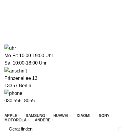
E-Mail: info@my-istore.de
Telefon: 030 556 180 55
KONTAKT
FAQ
B2B
030 556 180 55
info@my-istore.de
Mo-Fr: 10:00-19:00 Uhr
Sa: 10:00-18:00 Uhr
Prinzenallee 13
13357 Berlin
030 55618055
APPLE
SAMSUNG
HUAWEI
XIAOMI
SONY
MOTOROLA
ANDERE